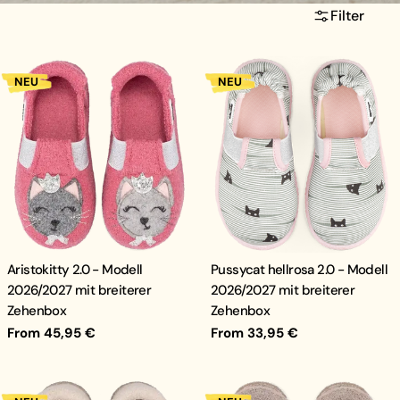
Filter
NEU
NEU
Aristokitty 2.0 - Modell
Pussycat hellrosa 2.0 - Modell
2026/2027 mit breiterer
2026/2027 mit breiterer
Zehenbox
Zehenbox
Regular
From 45,95 €
Regular
From 33,95 €
price
price