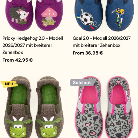
Pricky Hedgehog 2.0 - Modell
Goal 2.0 - Modell 2026/2027
2026/2027 mit breiterer
mit breiterer Zehenbox
Zehenbox
Regular
From 36,95 €
price
Regular
From 42,95 €
price
Sold out
NEU