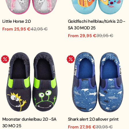
Little Horse 2.0
Goldfischi hellblau/türkis 2.0 -
SA 30 MOD 25
42,95 €
From 25,95 €
Sale
Regular
39,95 €
From 29,95 €
price
price
Sale
Regular
price
price
.
.
Moonstar dunkelbau 2.0 -SA
Shark alert 2.0 allover print
30 MO 25
39,95 €
From 27,96 €
Sale
Regular