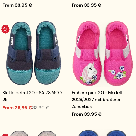
Regular
From 33,95 €
Regular
From 33,95 €
price
price
.
Klette petrol 2.0 - SA 28 MOD
Einhorn pink 2.0 - Modell
25
2026/2027 mit breiterer
Zehenbox
33,95 €
From 25,86 €
Sale
Regular
Regular
From 39,95 €
price
price
price