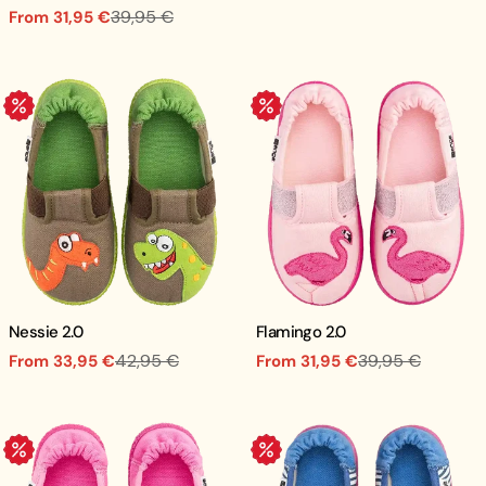
39,95 €
From 31,95 €
price
price
Sale
Regular
price
price
.
.
Nessie 2.0
Flamingo 2.0
42,95 €
39,95 €
From 33,95 €
From 31,95 €
Sale
Regular
Sale
Regular
price
price
price
price
.
.