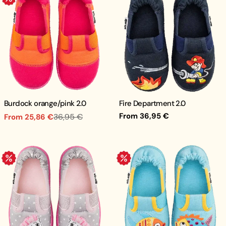
Burdock orange/pink 2.0
Fire Department 2.0
Regular
From 36,95 €
36,95 €
From 25,86 €
Sale
Regular
price
price
price
.
.