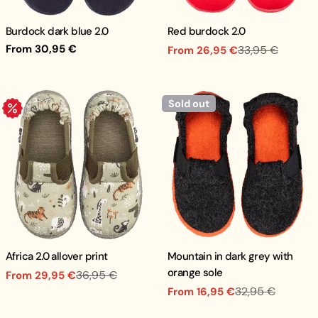
Burdock dark blue 2.0
Red burdock 2.0
Regular
From 30,95 €
33,95 €
From 26,95 €
Sale
Regular
price
price
price
Sold out
.
Africa 2.0 allover print
Mountain in dark grey with
orange sole
36,95 €
From 29,95 €
Sale
Regular
32,95 €
From 16,95 €
price
price
Sale
Regular
price
price