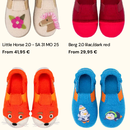
Little Horse 2.0 - SA 31 MO 25
Berg 2.0 lilac/dark red
Regular
From 41,95 €
Regular
From 29,95 €
price
price