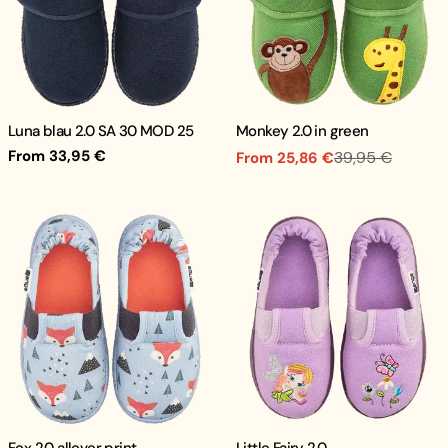
Luna blau 2.0 SA 30 MOD 25
Monkey 2.0 in green
Regular
From 33,95 €
39,95 €
From 25,86 €
Sale
Regular
price
price
price