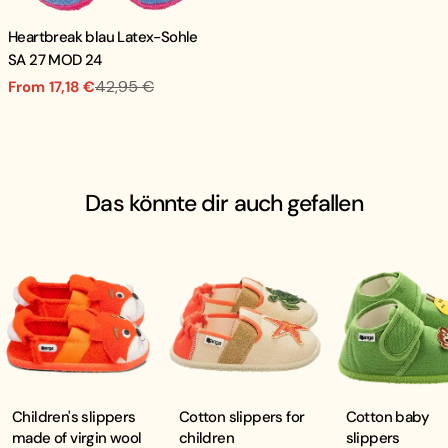
Heartbreak blau Latex-Sohle
SA 27 MOD 24
42,95 €
From 17,18 €
Sale
Regular
price
price
Das könnte dir auch gefallen
Children's slippers
Cotton slippers for
Cotton baby
made of virgin wool
children
slippers