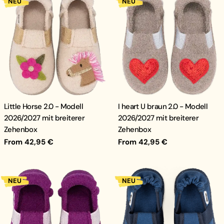
NEU
NEU
Little Horse 2.0 - Modell
I heart U braun 2.0 - Modell
2026/2027 mit breiterer
2026/2027 mit breiterer
Zehenbox
Zehenbox
Regular
From 42,95 €
Regular
From 42,95 €
price
price
NEU
NEU