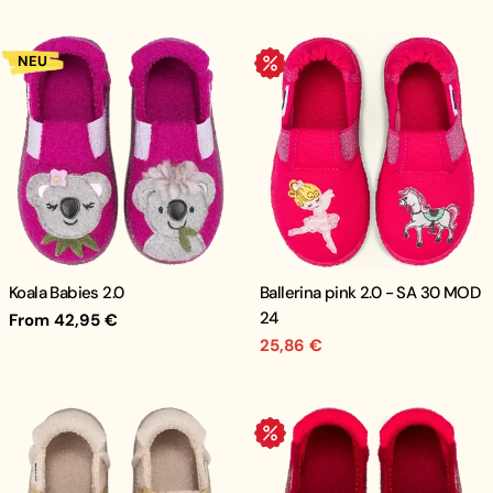
price
NEU
.
Koala Babies 2.0
Ballerina pink 2.0 - SA 30 MOD
24
Regular
From 42,95 €
price
25,86 €
Sale
price
.