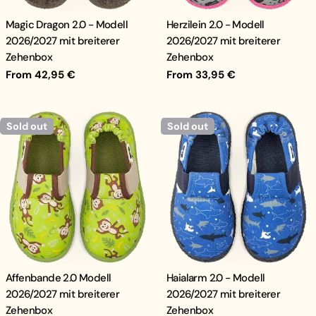
Magic Dragon 2.0 - Modell
Herzilein 2.0 - Modell
2026/2027 mit breiterer
2026/2027 mit breiterer
Zehenbox
Zehenbox
Regular
From 42,95 €
Regular
From 33,95 €
price
price
Sold out
Sold out
Affenbande 2.0 Modell
Haialarm 2.0 - Modell
2026/2027 mit breiterer
2026/2027 mit breiterer
Zehenbox
Zehenbox