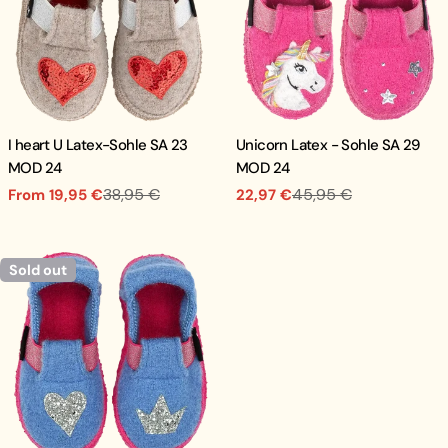
I heart U Latex-Sohle SA 23
Unicorn Latex - Sohle SA 29
MOD 24
MOD 24
38,95 €
45,95 €
From 19,95 €
22,97 €
Sale
Regular
Sale
Regular
price
price
price
price
Sold out