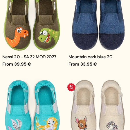
Nessi 2.0 - SA 32 MOD 2027
Mountain dark blue 2.0
Regular
From 39,95 €
Regular
From 33,95 €
price
price
.