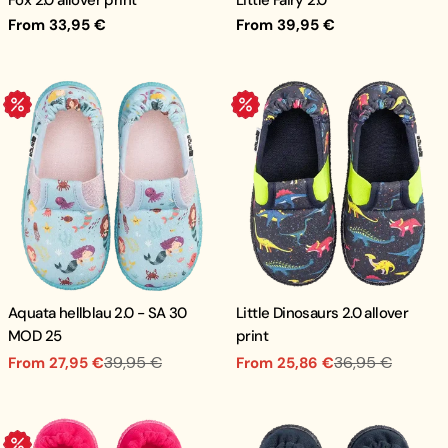
Fox 2.0 allover print
Little Fairy 2.0
Regular
From 33,95 €
Regular
From 39,95 €
price
price
.
.
Aquata hellblau 2.0 - SA 30
Little Dinosaurs 2.0 allover
MOD 25
print
39,95 €
36,95 €
From 27,95 €
From 25,86 €
Sale
Regular
Sale
Regular
price
price
price
price
.