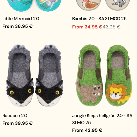
Little Mermaid 2.0
Bambis 2.0 - SA 31 MOD 25
Regular
From 36,95 €
43,95 €
From 34,95 €
Sale
Regular
price
price
price
Raccoon 2.0
Jungle Kings hellgrün 2.0 - SA
31 MO 25
Regular
From 39,95 €
price
Regular
From 42,95 €