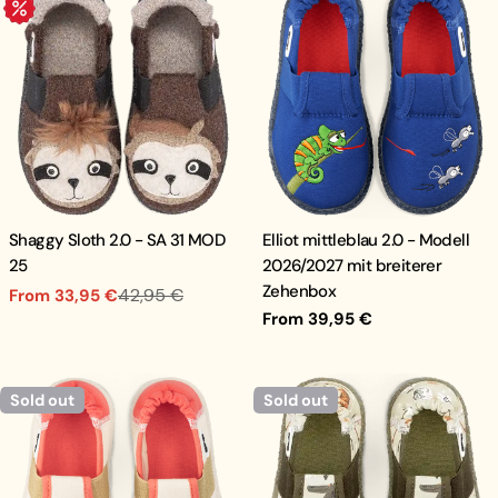
.
Shaggy Sloth 2.0 - SA 31 MOD
Elliot mittleblau 2.0 - Modell
25
2026/2027 mit breiterer
Zehenbox
42,95 €
From 33,95 €
Sale
Regular
Regular
From 39,95 €
price
price
price
Sold out
Sold out