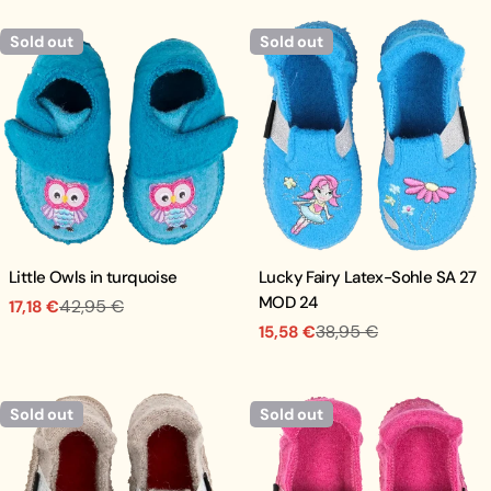
Sold out
Sold out
Little Owls in turquoise
Lucky Fairy Latex-Sohle SA 27
MOD 24
42,95 €
17,18 €
Sale
Regular
38,95 €
15,58 €
price
price
Sale
Regular
price
price
Sold out
Sold out