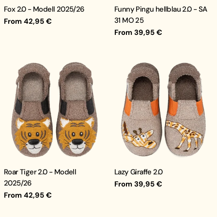
Fox 2.0 - Modell 2025/26
Funny Pingu hellblau 2.0 - SA
31 MO 25
Regular
From 42,95 €
price
Regular
From 39,95 €
price
Roar Tiger 2.0 - Modell
Lazy Giraffe 2.0
2025/26
Regular
From 39,95 €
price
Regular
From 42,95 €
price