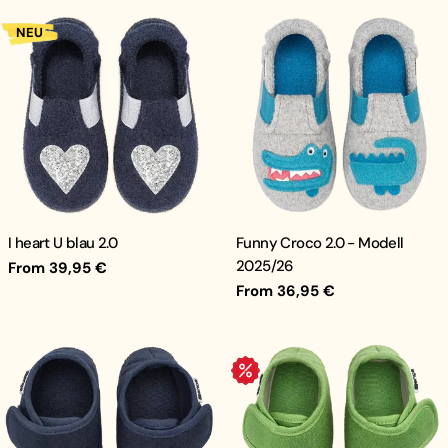
NEU
I heart U blau 2.0
Funny Croco 2.0 - Modell
2025/26
Regular
From 39,95 €
price
Regular
From 36,95 €
price
.