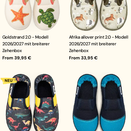
Goldstrand 2.0 - Modell
Afrika allover print 2.0 - Modell
2026/2027 mit breiterer
2026/2027 mit breiterer
Zehenbox
Zehenbox
Regular
From 39,95 €
Regular
From 33,95 €
price
price
NEU