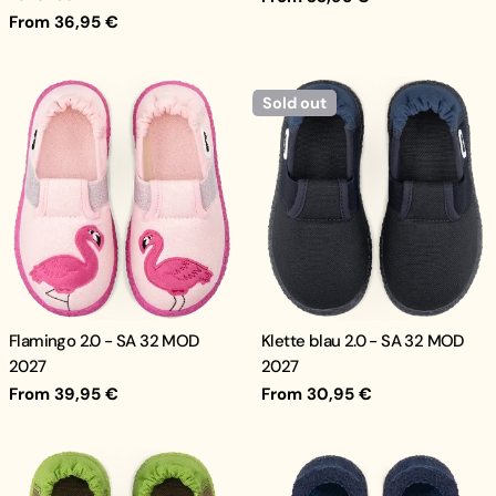
price
Regular
From 36,95 €
price
Sold out
Flamingo 2.0 - SA 32 MOD
Klette blau 2.0 - SA 32 MOD
2027
2027
Regular
From 39,95 €
Regular
From 30,95 €
price
price